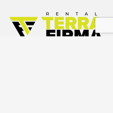
CONTACTO:
+56 998 278 637
•
DIRECCIÓN:
Los
+56 222 229 330
•
+56 222 229
industriales #2857
889
Macul – RM
WWW.RENTALTERRAFIRMA.CL